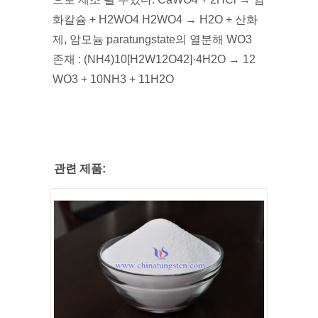
화칼슘 + H2WO4 H2WO4 → H2O + 산화
제, 암모늄 paratungstate의 열분해 WO3
존재 : (NH4)10[H2W12O42]·4H2O → 12
WO3 + 10NH3 + 11H2O
관련 제품: