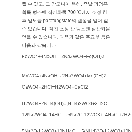
될 수 있고, 그 암모니아 용해, 증발 과정은
획득 텅스텐 삼산화물 700 ℃에서 소성 한
후 암모늄 paratungstate의 결정을 얻어 할
수 있습니다. 직접 소성 산 텅스텐 삼산화물
얻을 수 있습니다. 다음과 같은 주요 반응은
다음과 같습니다
FeWO4+4NaOH→2Na2WO4+Fe(OH)2
MnWO4+4NaOH→2Na2WO4+Mn(OH)2
CaWO4+2HCI=H2WO4+CaCI2
H2WO4+2NH4(OH)=(NH4)2WO4+2H2O
12Na2WO4+14HCl→5Na2O·12WO3+14NaCl+7H2
5Na2O·12WO3+10NH4Cl→5(NH4)2O·12WO3+10N